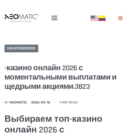
0
UNCATEGORIZED
-казино онлайн 2026 с
моментальными выплатами и
щедрыми акциями.3823
BY
NEOMATIC
2026-03-16
1 MIN READ
Выбираем топ-казино
онлайн 2026 с