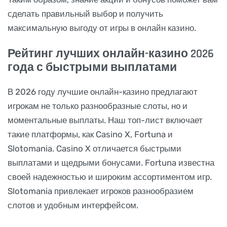
сделать правильный выбор и получить
максимальную выгоду от игры в онлайн казино.
Рейтинг лучших онлайн-казино 2026
года с быстрыми выплатами
В 2026 году лучшие онлайн-казино предлагают
игрокам не только разнообразные слоты, но и
моментальные выплаты. Наш топ-лист включает
такие платформы, как Casino X, Fortuna и
Slotomania. Casino X отличается быстрыми
выплатами и щедрыми бонусами. Fortuna известна
своей надежностью и широким ассортиментом игр.
Slotomania привлекает игроков разнообразием
слотов и удобным интерфейсом.