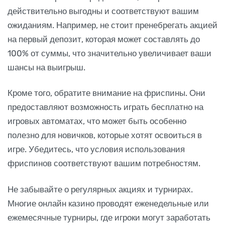
действительно выгодны и соответствуют вашим
ожиданиям. Например, не стоит пренебрегать акцией
на первый депозит, которая может составлять до
100% от суммы, что значительно увеличивает ваши
шансы на выигрыш.
Кроме того, обратите внимание на фриспины. Они
предоставляют возможность играть бесплатно на
игровых автоматах, что может быть особенно
полезно для новичков, которые хотят освоиться в
игре. Убедитесь, что условия использования
фриспинов соответствуют вашим потребностям.
Не забывайте о регулярных акциях и турнирах.
Многие онлайн казино проводят еженедельные или
ежемесячные турниры, где игроки могут заработать