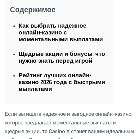
Содержимое
Как выбрать надежное
онлайн-казино с
моментальными выплатами
Щедрые акции и бонусы: что
нужно знать перед игрой
Рейтинг лучших онлайн-
казино 2026 года с быстрыми
выплатами
Если вы ищете надежное и выгодное онлайн-казино,
которое предлагает моментальные выплаты и
щедрые акции, то Casino X станет вашим идеальным