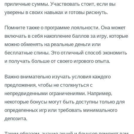
приличные суммы. Участвовать стоит, если вы
уверены в своих навыках и готовы рискнуть.
Помните также о программе лояльности. Она может
включать в себя накопление баллов за игру, которые
можно обменять на реальные деньги или
бесплатные спины. Это отличный способ экономить
и получать больше от своего игрового опыта.
Важно внимательно изучать условия каждого
предложения, чтобы не столкнуться с
непредвиденными ограничениями. Например,
некоторые бонусы могут быть доступны только для
определенных игр или требовать минимального
депозита.
Таким образом, знание акций и бонусов поможет вам