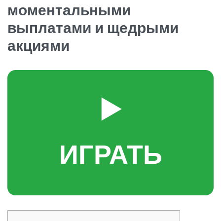
моментальными
выплатами и щедрыми
акциями
▶️
ИГРАТЬ