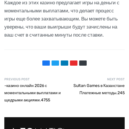
Каждое из этих казино предлагает игры на деньги с
моментальными выплатами, что делает процесс
игры еще более захватывающим. Вы можете быть
уверены, что ваши выигрыши будут зачислены на
ваш счет в считанные минуты после ставки.
PREVIOUS POST
NEXT POST
-казино онлайн 2026 с
Sultan Games в Казахстане
моментальными выплатами и
Платежные методы.245
щедрыми акциями.4755