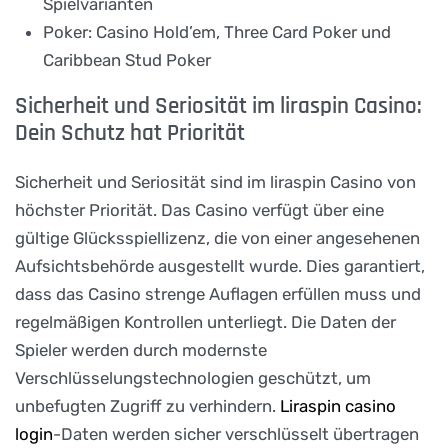
Spielvarianten
Poker: Casino Hold’em, Three Card Poker und
Caribbean Stud Poker
Sicherheit und Seriosität im liraspin Casino:
Dein Schutz hat Priorität
Sicherheit und Seriosität sind im liraspin Casino von
höchster Priorität. Das Casino verfügt über eine
gültige Glücksspiellizenz, die von einer angesehenen
Aufsichtsbehörde ausgestellt wurde. Dies garantiert,
dass das Casino strenge Auflagen erfüllen muss und
regelmäßigen Kontrollen unterliegt. Die Daten der
Spieler werden durch modernste
Verschlüsselungstechnologien geschützt, um
unbefugten Zugriff zu verhindern.
Liraspin casino
login
-Daten werden sicher verschlüsselt übertragen