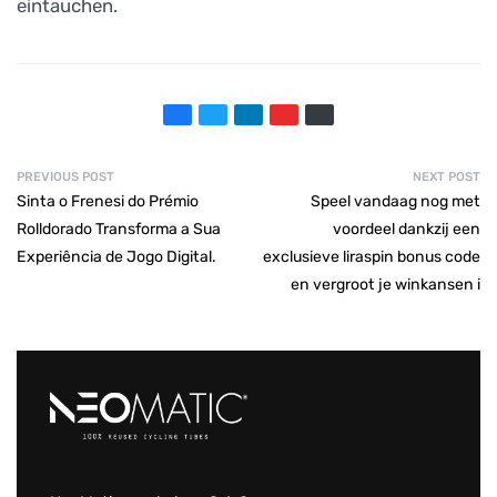
eintauchen.
PREVIOUS POST
NEXT POST
Sinta o Frenesi do Prémio
Speel vandaag nog met
Rolldorado Transforma a Sua
voordeel dankzij een
Experiência de Jogo Digital.
exclusieve liraspin bonus code
en vergroot je winkansen i