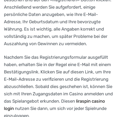
Anschließend werden Sie aufgefordert, einige
persönliche Daten anzugeben, wie Ihre E-Mail-
Adresse, Ihr Geburtsdatum und Ihre bevorzugte
Währung. Es ist wichtig, alle Angaben korrekt und
vollständig zu machen, um später Probleme bei der
Auszahlung von Gewinnen zu vermeiden.
Nachdem Sie das Registrierungsformular ausgefüllt
haben, erhalten Sie in der Regel eine E-Mail mit einem
Bestätigungslink. Klicken Sie auf diesen Link, um Ihre
E-Mail-Adresse zu verifizieren und die Registrierung
abzuschließen. Sobald dies geschehen ist, können Sie
sich mit Ihren Zugangsdaten im Casino anmelden und
das Spielangebot erkunden. Diesen
liraspin casino
login
nutzen Sie dann, um sich vor jeder Spielrunde
einzuloggen.