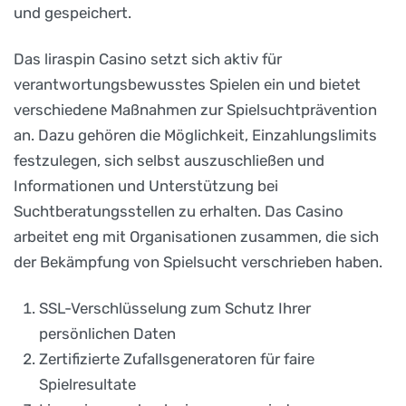
und gespeichert.
Das liraspin Casino setzt sich aktiv für
verantwortungsbewusstes Spielen ein und bietet
verschiedene Maßnahmen zur Spielsuchtprävention
an. Dazu gehören die Möglichkeit, Einzahlungslimits
festzulegen, sich selbst auszuschließen und
Informationen und Unterstützung bei
Suchtberatungsstellen zu erhalten. Das Casino
arbeitet eng mit Organisationen zusammen, die sich
der Bekämpfung von Spielsucht verschrieben haben.
SSL-Verschlüsselung zum Schutz Ihrer
persönlichen Daten
Zertifizierte Zufallsgeneratoren für faire
Spielresultate