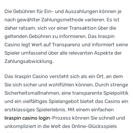
Die Gebühren für Ein- und Auszahlungen können je
nach gewählter Zahlungsmethode variieren. Es ist
daher ratsam, sich vor einer Transaktion über die
geltenden Gebühren zu informieren. Das liraspin
Casino legt Wert auf Transparenz und informiert seine
Spieler umfassend über alle relevanten Aspekte der
Zahlungsabwicklung.
Das liraspin Casino versteht sich als ein Ort, an dem
Sie sich sicher und wohlfühlen können. Durch strenge
Sicherheitsmaßnahmen, eine transparente Spielpolitik
und ein vielfältiges Spielangebot bietet das Casino ein
erstklassiges Spielerlebnis. Mit einem einfachen
liraspin casino login
-Prozess können Sie schnell und
unkompliziert in die Welt des Online-Glücksspiels