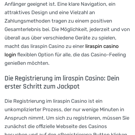
Anfänger geeignet ist. Eine klare Navigation, ein
attraktives Design und eine Vielzahl an
Zahlungsmethoden tragen zu einem positiven
Gesamterlebnis bei. Die Möglichkeit, jederzeit und von
überall aus über verschiedene Geräte zu spielen,
macht das liraspin Casino zu einer
liraspin casino
login
flexiblen Option für alle, die das Casino-Feeling
genießen möchten.
Die Registrierung im liraspin Casino: Dein
erster Schritt zum Jackpot
Die Registrierung im liraspin Casino ist ein
unkomplizierter Prozess, der nur wenige Minuten in
Anspruch nimmt. Um sich zu registrieren, müssen Sie
zunächst die offizielle Webseite des Casinos
besuchen und auf den «Registrieren» Button klicken.