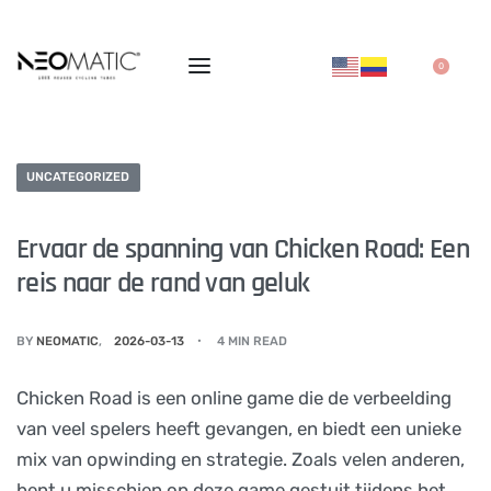
0
UNCATEGORIZED
Ervaar de spanning van Chicken Road: Een
reis naar de rand van geluk
BY
NEOMATIC
2026-03-13
4 MIN READ
Chicken Road is een online game die de verbeelding
van veel spelers heeft gevangen, en biedt een unieke
mix van opwinding en strategie. Zoals velen anderen,
bent u misschien op deze game gestuit tijdens het