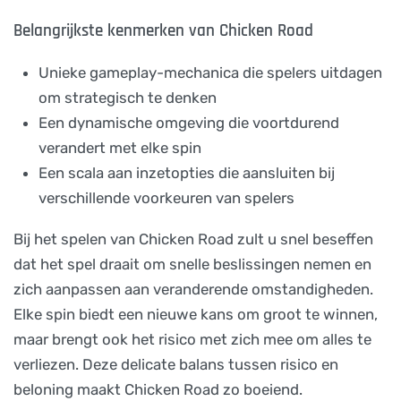
Belangrijkste kenmerken van Chicken Road
Unieke gameplay-mechanica die spelers uitdagen
om strategisch te denken
Een dynamische omgeving die voortdurend
verandert met elke spin
Een scala aan inzetopties die aansluiten bij
verschillende voorkeuren van spelers
Bij het spelen van Chicken Road zult u snel beseffen
dat het spel draait om snelle beslissingen nemen en
zich aanpassen aan veranderende omstandigheden.
Elke spin biedt een nieuwe kans om groot te winnen,
maar brengt ook het risico met zich mee om alles te
verliezen. Deze delicate balans tussen risico en
beloning maakt Chicken Road zo boeiend.