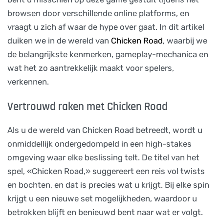
browsen door verschillende online platforms, en
vraagt u zich af waar de hype over gaat. In dit artikel
duiken we in de wereld van
Chicken Road
, waarbij we
de belangrijkste kenmerken, gameplay-mechanica en
wat het zo aantrekkelijk maakt voor spelers,
verkennen.
Vertrouwd raken met Chicken Road
Als u de wereld van Chicken Road betreedt, wordt u
onmiddellijk ondergedompeld in een high-stakes
omgeving waar elke beslissing telt. De titel van het
spel, «Chicken Road,» suggereert een reis vol twists
en bochten, en dat is precies wat u krijgt. Bij elke spin
krijgt u een nieuwe set mogelijkheden, waardoor u
betrokken blijft en benieuwd bent naar wat er volgt.