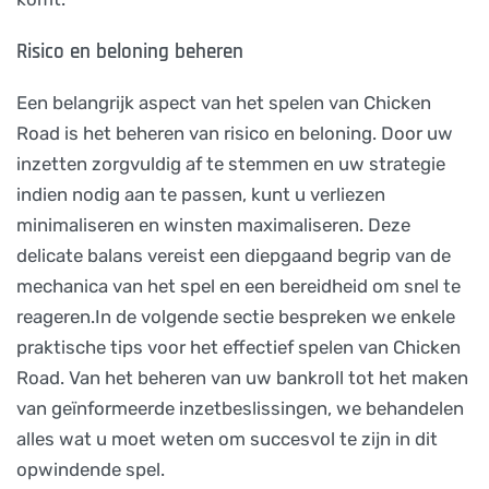
Risico en beloning beheren
Een belangrijk aspect van het spelen van Chicken
Road is het beheren van risico en beloning. Door uw
inzetten zorgvuldig af te stemmen en uw strategie
indien nodig aan te passen, kunt u verliezen
minimaliseren en winsten maximaliseren. Deze
delicate balans vereist een diepgaand begrip van de
mechanica van het spel en een bereidheid om snel te
reageren.In de volgende sectie bespreken we enkele
praktische tips voor het effectief spelen van Chicken
Road. Van het beheren van uw bankroll tot het maken
van geïnformeerde inzetbeslissingen, we behandelen
alles wat u moet weten om succesvol te zijn in dit
opwindende spel.