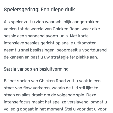
Spelersgedrag: Een diepe duik
Als speler zult u zich waarschijnlijk aangetrokken
voelen tot de wereld van Chicken Road, waar elke
sessie een spannend avontuur is. Met korte,
intensieve sessies gericht op snelle uitkomsten,
neemt u snel beslissingen, beoordeelt u voortdurend
de kansen en past u uw strategie ter plekke aan.
Sessie-verloop en besluitvorming
Bij het spelen van Chicken Road zult u vaak in een
staat van flow verkeren, waarin de tijd stil lijkt te
staan en alles draait om de volgende spin. Deze
intense focus maakt het spel zo verslavend, omdat u
volledig opgaat in het moment.Stel u voor dat u voor