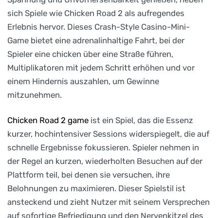
sich Spiele wie Chicken Road 2 als aufregendes
Erlebnis hervor. Dieses Crash-Style Casino-Mini-
Game bietet eine adrenalinhaltige Fahrt, bei der
Spieler eine chicken über eine Straße führen,
Multiplikatoren mit jedem Schritt erhöhen und vor
einem Hindernis auszahlen, um Gewinne
mitzunehmen.
Chicken Road 2 game
ist ein Spiel, das die Essenz
kurzer, hochintensiver Sessions widerspiegelt, die auf
schnelle Ergebnisse fokussieren. Spieler nehmen in
der Regel an kurzen, wiederholten Besuchen auf der
Plattform teil, bei denen sie versuchen, ihre
Belohnungen zu maximieren. Dieser Spielstil ist
ansteckend und zieht Nutzer mit seinem Versprechen
auf sofortige Befriedigung und den Nervenkitzel des