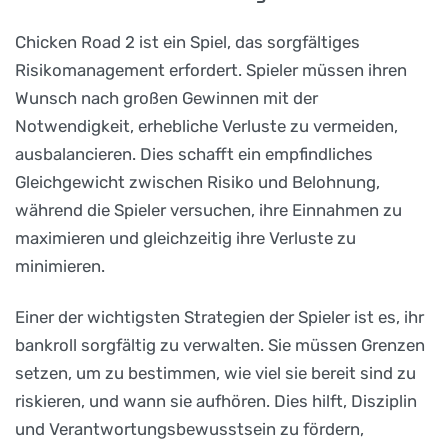
Chicken Road 2 ist ein Spiel, das sorgfältiges
Risikomanagement erfordert. Spieler müssen ihren
Wunsch nach großen Gewinnen mit der
Notwendigkeit, erhebliche Verluste zu vermeiden,
ausbalancieren. Dies schafft ein empfindliches
Gleichgewicht zwischen Risiko und Belohnung,
während die Spieler versuchen, ihre Einnahmen zu
maximieren und gleichzeitig ihre Verluste zu
minimieren.
Einer der wichtigsten Strategien der Spieler ist es, ihr
bankroll sorgfältig zu verwalten. Sie müssen Grenzen
setzen, um zu bestimmen, wie viel sie bereit sind zu
riskieren, und wann sie aufhören. Dies hilft, Disziplin
und Verantwortungsbewusstsein zu fördern,