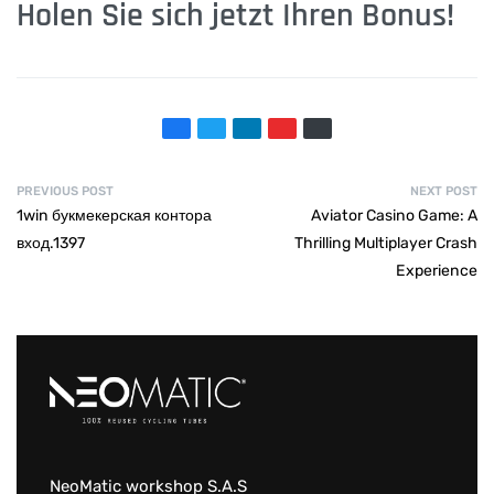
Holen Sie sich jetzt Ihren Bonus!
PREVIOUS POST
NEXT POST
1win букмекерская контора
Aviator Casino Game: A
вход.1397
Thrilling Multiplayer Crash
Experience
NeoMatic workshop S.A.S