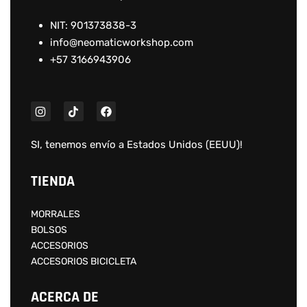
NIT: 901373838-3
info@neomaticworkshop.com
+57 3166943906
SI, tenemos envío a
Estados Unidos (EEUU)
!
TIENDA
MORRALES
BOLSOS
ACCESORIOS
ACCESORIOS BICICLETA
ACERCA DE