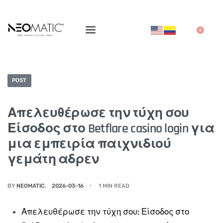
0
POST
Απελευθέρωσε την τύχη σου
Είσοδος στο Betflare casino login για
μια εμπειρία παιχνιδιού
γεμάτη αδρεν
BY
NEOMATIC
2026-03-16
1 MIN READ
Απελευθέρωσε την τύχη σου: Είσοδος στο