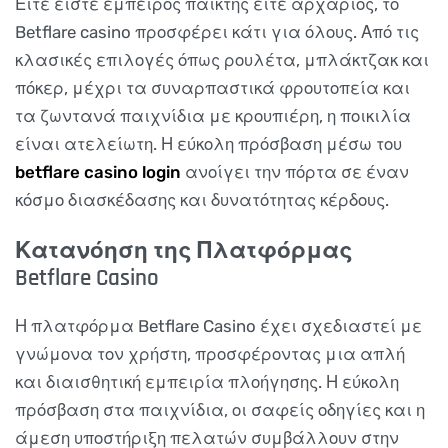
Είτε είστε έμπειρος παίκτης είτε αρχάριος, το
Betflare casino προσφέρει κάτι για όλους. Από τις
κλασικές επιλογές όπως ρουλέτα, μπλάκτζακ και
πόκερ, μέχρι τα συναρπαστικά φρουτοπεία και
τα ζωντανά παιχνίδια με κρουπιέρη, η ποικιλία
είναι ατελείωτη. Η εύκολη πρόσβαση μέσω του
betflare casino login
ανοίγει την πόρτα σε έναν
κόσμο διασκέδασης και δυνατότητας κέρδους.
Κατανόηση της Πλατφόρμας
Betflare Casino
Η πλατφόρμα Betflare Casino έχει σχεδιαστεί με
γνώμονα τον χρήστη, προσφέροντας μια απλή
και διαισθητική εμπειρία πλοήγησης. Η εύκολη
πρόσβαση στα παιχνίδια, οι σαφείς οδηγίες και η
άμεση υποστήριξη πελατών συμβάλλουν στην