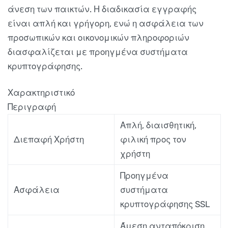
άνεση των παικτών. Η διαδικασία εγγραφής
είναι απλή και γρήγορη, ενώ η ασφάλεια των
προσωπικών και οικονομικών πληροφοριών
διασφαλίζεται με προηγμένα συστήματα
κρυπτογράφησης.
Χαρακτηριστικό
Περιγραφή
Απλή, διαισθητική,
Διεπαφή Χρήστη
φιλική προς τον
χρήστη
Προηγμένα
Ασφάλεια
συστήματα
κρυπτογράφησης SSL
Άμεση ανταπόκριση,