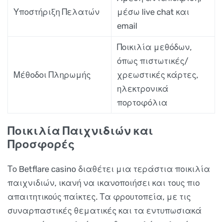
Υποστήριξη Πελατών
μέσω live chat και
email
Ποικιλία μεθόδων,
όπως πιστωτικές/
Μέθοδοι Πληρωμής
χρεωστικές κάρτες,
ηλεκτρονικά
πορτοφόλια
Ποικιλία Παιχνιδιών και
Προσφορές
Το Betflare casino διαθέτει μια τεράστια ποικιλία
παιχνιδιών, ικανή να ικανοποιήσει και τους πιο
απαιτητικούς παίκτες. Τα φρουτοπεία, με τις
συναρπαστικές θεματικές και τα εντυπωσιακά