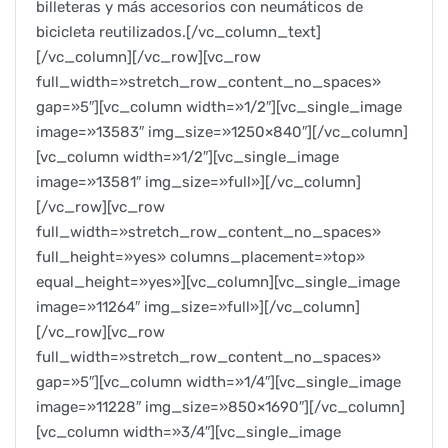
billeteras y más accesorios con neumáticos de
bicicleta reutilizados.[/vc_column_text]
[/vc_column][/vc_row][vc_row
full_width=»stretch_row_content_no_spaces»
gap=»5″][vc_column width=»1/2″][vc_single_image
image=»13583″ img_size=»1250×840″][/vc_column]
[vc_column width=»1/2″][vc_single_image
image=»13581″ img_size=»full»][/vc_column]
[/vc_row][vc_row
full_width=»stretch_row_content_no_spaces»
full_height=»yes» columns_placement=»top»
equal_height=»yes»][vc_column][vc_single_image
image=»11264″ img_size=»full»][/vc_column]
[/vc_row][vc_row
full_width=»stretch_row_content_no_spaces»
gap=»5″][vc_column width=»1/4″][vc_single_image
image=»11228″ img_size=»850×1690″][/vc_column]
[vc_column width=»3/4″][vc_single_image