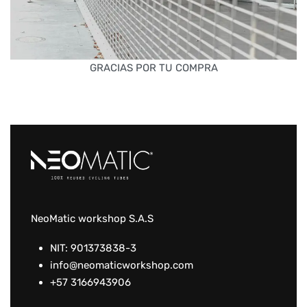
GRACIAS POR TU COMPRA
NeoMatic workshop S.A.S
NIT: 901373838-3
info@neomaticworkshop.com
+57 3166943906